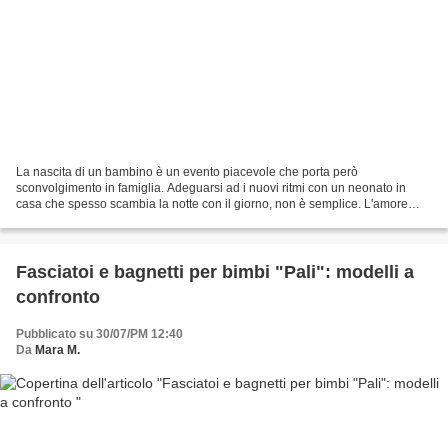
La nascita di un bambino è un evento piacevole che porta però
sconvolgimento in famiglia. Adeguarsi ad i nuovi ritmi con un neonato in
casa che spesso scambia la notte con il giorno, non è semplice. L'amore
materno e paterno sono però in grado di superare...
Fasciatoi e bagnetti per bimbi "Pali": modelli a
confronto
Pubblicato su 30/07/PM 12:40
Da
Mara M.