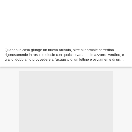
Quando in casa giunge un nuovo arrivato, oltre al normale corredino
rigorosamente in rosa o celeste con qualche variante in azzurro, verdino, e
giallo, dobbiamo provvedere all'acquisto di un lettino e ovviamente di un
fasciatoio. La linea Pali oltre a...