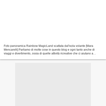
Foto panoramica Rainbow MagicLand scattata dal'isola volante [Mara
Mencarelli] Parliamo di molte cose in questo blog e ogni tanto anche di
viaggi e divertimento, ossia di quelle attività ricreative che ci aiutano a
rilassarci e a divertirci rendendo...