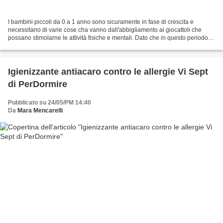
I bambini piccoli da 0 a 1 anno sono sicuramente in fase di crescita e
necessitano di varie cose cha vanno dall'abbigliamento ai giocattoli che
possano stimolarne le attività fisiche e mentali. Dato che in questo periodo di
vita la crescita è molto rapida...
Igienizzante antiacaro contro le allergie Vi Sept
di PerDormire
Pubblicato su 24/05/PM 14:40
Da
Mara Mencarelli