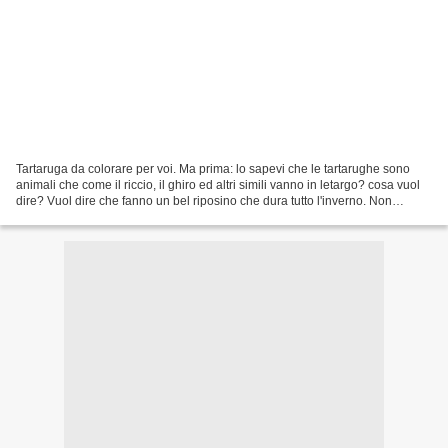
Tartaruga da colorare per voi. Ma prima: lo sapevi che le tartarughe sono
animali che come il riccio, il ghiro ed altri simili vanno in letargo? cosa vuol
dire? Vuol dire che fanno un bel riposino che dura tutto l'inverno. Non
muoiono, ma dormono e si...