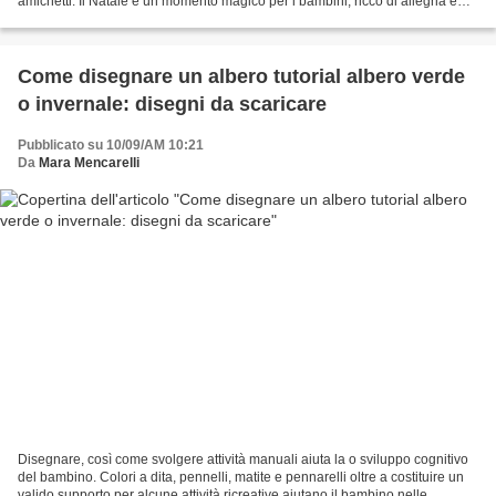
amichetti. Il Natale è un momento magico per i bambini, ricco di allegria e
divertimento. Colorare...
Come disegnare un albero tutorial albero verde
o invernale: disegni da scaricare
Pubblicato su 10/09/AM 10:21
Da
Mara Mencarelli
Disegnare, così come svolgere attività manuali aiuta la o sviluppo cognitivo
del bambino. Colori a dita, pennelli, matite e pennarelli oltre a costituire un
valido supporto per alcune attività ricreative aiutano il bambino nelle