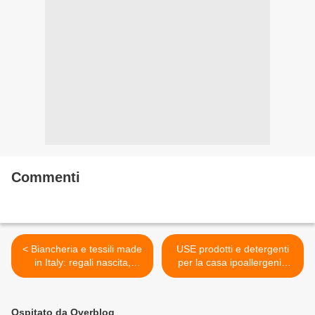
Commenti
< Biancheria e tessili made
USE prodotti e detergenti
in Italy: regali nascita,
per la casa ipoallergenici
matrimoni, arredo casa
efficaci e delicati >
Ospitato da Overblog