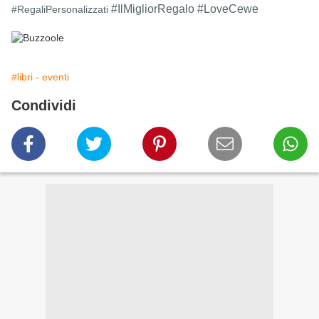
#IlMigliorRegalo #LoveCewe
#RegaliPersonalizzati
#libri - eventi
Condividi