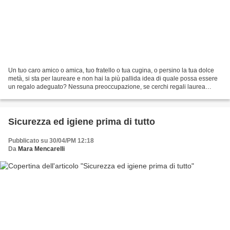
Un tuo caro amico o amica, tuo fratello o tua cugina, o persino la tua dolce
metà, si sta per laureare e non hai la più pallida idea di quale possa essere
un regalo adeguato? Nessuna preoccupazione, se cerchi regali laurea
questo articolo fa al caso tuo....
Sicurezza ed igiene prima di tutto
Pubblicato su 30/04/PM 12:18
Da
Mara Mencarelli