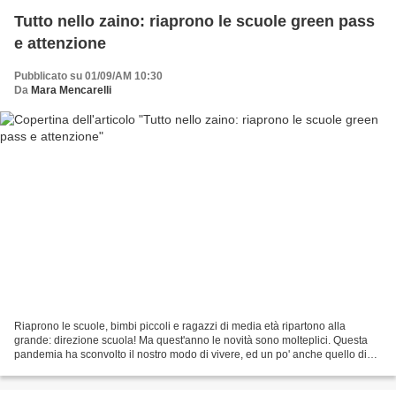
Tutto nello zaino: riaprono le scuole green pass
e attenzione
Pubblicato su 01/09/AM 10:30
Da
Mara Mencarelli
Riaprono le scuole, bimbi piccoli e ragazzi di media età ripartono alla
grande: direzione scuola! Ma quest'anno le novità sono molteplici. Questa
pandemia ha sconvolto il nostro modo di vivere, ed un po' anche quello di
essere: meno baci e abbracci, meno...