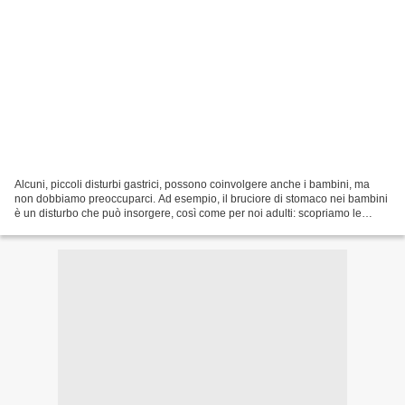
Alcuni, piccoli disturbi gastrici, possono coinvolgere anche i bambini, ma
non dobbiamo preoccuparci. Ad esempio, il bruciore di stomaco nei bambini
è un disturbo che può insorgere, così come per noi adulti: scopriamo le
cause di questo problema e come...