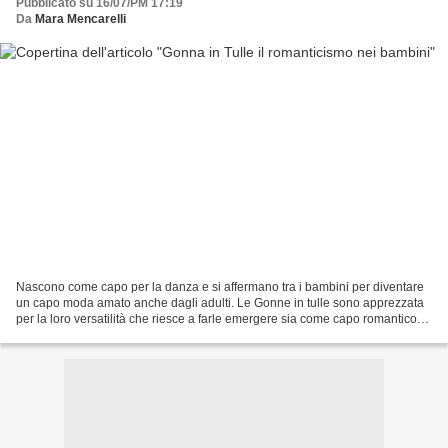
Pubblicato su 16/07/PM 17:19
Da
Mara Mencarelli
Nascono come capo per la danza e si affermano tra i bambini per diventare
un capo moda amato anche dagli adulti. Le Gonne in tulle sono apprezzata
per la loro versatilità che riesce a farle emergere sia come capo romantico
che come capo strong se abbinate...