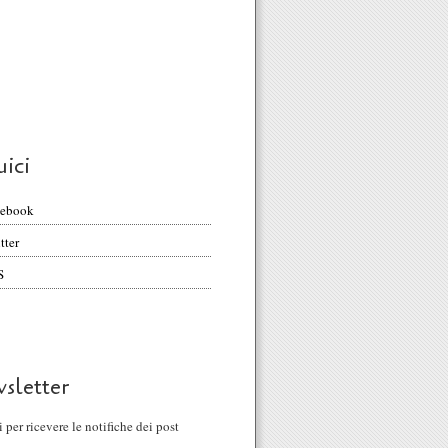
uici
cebook
tter
S
sletter
ti per ricevere le notifiche dei post