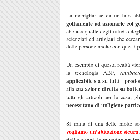
La maniglia: se da un lato ab
goffamente ad azionarle col g
che usa quelle degli uffici o deg
scienziati ed artigiani che cerc
delle persone anche con questi pi
Un esempio di questa realtà vie
la tecnologia ABF,
Antibact
applicabile sia su tutti i prodo
azione diretta su batt
alla sua
tutti gli articoli per la casa, g
necessitano di un’igiene partic
Si tratta di una delle molte s
vogliamo un’abitazione sicura
maggior protezi
figli o nonni, la