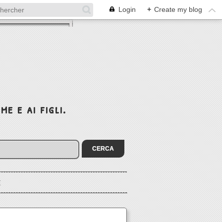
Login
+
Create my blog
e e ai figli.
I