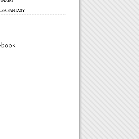
NNARO
LSA FANTASY
ebook