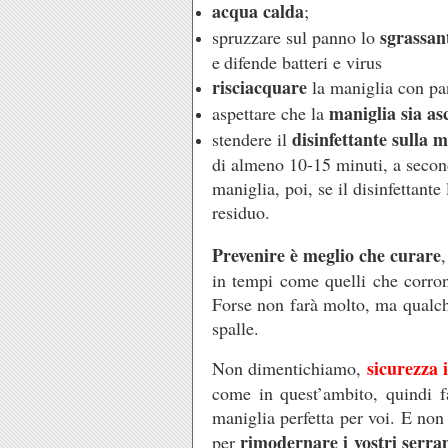
acqua calda
;
sgrassan
spruzzare sul panno lo
e
difende batteri e virus
risciacquare
la maniglia con pan
maniglia sia as
aspettare che la
disinfettante sulla m
stendere il
di almeno 10-15 minuti, a seconda
maniglia, poi, se il disinfettante
residuo.
Prevenire è meglio che curare
in tempi come quelli che corron
Forse non farà molto, ma qualche
spalle.
sicurezza 
Non dimentichiamo,
come in quest’ambito, quindi fa
maniglia perfetta per voi. E non
rimodernare i vostri serra
per