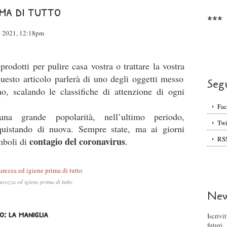
ima di tutto
***
le 2021, 12:18pm
rodotti per pulire casa vostra o trattare la vostra
uesto articolo parlerà di uno degli oggetti messo
Seg
o, scalando le classifiche di attenzione di ogni
Fa
a grande popolarità, nell’ultimo periodo,
Twi
uistando di nuova. Sempre state, ma ai giorni
RS
contagio del coronavirus
mboli di
.
urezza ed igiene prima di tutto
New
o: la maniglia
Iscrivi
futuri.