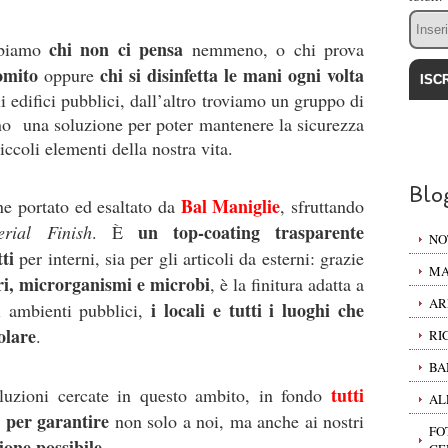
Email
chi non ci pensa
biamo
nemmeno, o chi prova
omito
chi si disinfetta le mani ogni volta
oppure
li edifici pubblici, dall’altro troviamo un gruppo di
ano una soluzione per poter mantenere la sicurezza
ccoli elementi della nostra vita.
Blo
Bal Maniglie
ne portato ed esaltato da
, sfruttando
un top-coating trasparente
erial Finish
. È
NO
tti
per interni, sia per gli articoli da esterni: grazie
MA
eri, microrganismi e microbi
, è la finitura adatta a
AR
i locali e tutti i luoghi che
li ambienti pubblici,
olare
.
RI
BA
tutti
oluzioni cercate in questo ambito, in fondo
AL
per garantire
,
non solo a noi, ma anche ai nostri
FO
one possibile
.