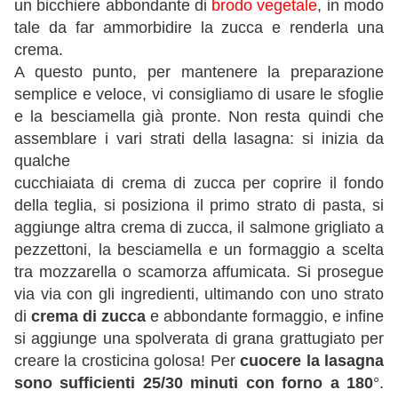
un bicchiere abbondante di
brodo vegetale
, in modo
tale da far ammorbidire la zucca e renderla una
crema.
A questo punto, per mantenere la preparazione
semplice e veloce, vi consigliamo di usare le sfoglie
e la besciamella già pronte. Non resta quindi che
assemblare i vari strati della lasagna: si inizia da
qualche
cucchiaiata di crema di zucca per coprire il fondo
della teglia, si posiziona il primo strato di pasta, si
aggiunge altra crema di zucca, il salmone grigliato a
pezzettoni, la besciamella e un formaggio a scelta
tra mozzarella o scamorza affumicata. Si prosegue
via via con gli ingredienti, ultimando con uno strato
di
crema di zucca
e abbondante formaggio, e infine
si aggiunge una spolverata di grana grattugiato per
creare la crosticina golosa! Per
cuocere la lasagna
sono sufficienti 25/30 minuti con forno a 180
°.