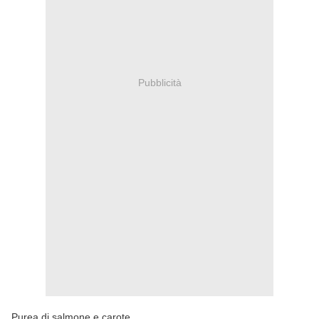
Pubblicità
Purea di salmone e carote