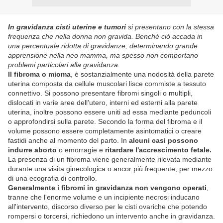
In gravidanza cisti uterine e tumori
si presentano con la stessa
frequenza che nella donna non gravida. Benchè ciò accada in
una percentuale ridotta di gravidanze, determinando grande
apprensione nella neo mamma, ma spesso non comportano
problemi particolari alla gravidanza.
Il fibroma o mioma
, è sostanzialmente una nodosità della parete
uterina composta da cellule muscolari lisce commiste a tessuto
connettivo. Si possono presentare fibromi singoli o multipli,
dislocati in varie aree dell'utero, interni ed esterni alla parete
uterina, inoltre possono essere uniti ad essa mediante peduncoli
o approfondirsi sulla parete. Secondo la forma del fibroma e il
volume possono essere completamente asintomatici o creare
fastidi anche al momento del parto. In
alcuni casi possono
indurre aborto
o emorragie e
ritardare l'accrescimento fetale.
La presenza di un fibroma viene generalmente rilevata mediante
durante una visita ginecologica o ancor più frequente, per mezzo
di una ecografia di controllo.
Generalmente i fibromi in gravidanza non vengono operati
,
tranne che l'enorme volume e un incipiente necrosi inducano
all'intervento, discorso diverso per le cisti ovariche che potendo
rompersi o torcersi, richiedono un intervento anche in gravidanza.