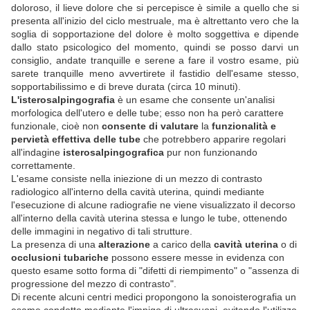
doloroso, il lieve dolore che si percepisce è simile a quello che si
presenta all'inizio del ciclo mestruale, ma è altrettanto vero che la
soglia di sopportazione del dolore è molto soggettiva e dipende
dallo stato psicologico del momento, quindi se posso darvi un
consiglio, andate tranquille e serene a fare il vostro esame, più
sarete tranquille meno avvertirete il fastidio dell'esame stesso,
sopportabilissimo e di breve durata (circa 10 minuti).
L'isterosalpingografia
è un esame che consente un'analisi
morfologica dell'utero e delle tube; esso non ha però carattere
funzionale, cioè non
consente di valutare
la
funzionalità e
pervietà effettiva delle tube
che potrebbero apparire regolari
all'indagine
isterosalpingografica
pur non funzionando
correttamente.
L'esame consiste nella iniezione di un mezzo di contrasto
radiologico all'interno della cavità uterina, quindi mediante
l'esecuzione di alcune radiografie ne viene visualizzato il decorso
all'interno della cavità uterina stessa e lungo le tube, ottenendo
delle immagini in negativo di tali strutture.
La presenza di una
alterazione
a carico della
cavità uterina
o di
occlusioni tubariche
possono essere messe in evidenza con
questo esame sotto forma di "difetti di riempimento" o "assenza di
progressione del mezzo di contrasto".
Di recente alcuni centri medici propongono la sonoisterografia un