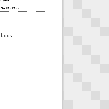
NNARO
LSA FANTASY
ebook