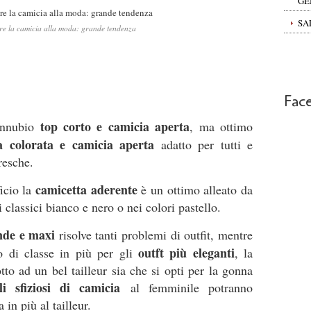
GE
SA
e la camicia alla moda: grande tendenza
Fac
top corto e camicia aperta
connubio
, ma ottimo
a colorata e camicia aperta
adatto per tutti e
fresche.
camicetta aderente
ficio la
è un ottimo alleato da
i classici bianco e nero o nei colori pastello.
ande e maxi
risolve tanti problemi di outfit, mentre
outft più eleganti
o di classe in più per gli
, la
to ad un bel tailleur sia che si opti per la gonna
i sfiziosi di camicia
al femminile potranno
in più al tailleur.