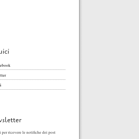
uici
cebook
tter
S
sletter
ti per ricevere le notifiche dei post