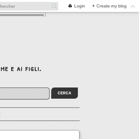
Login
+
Create my blog
e e ai figli.
I