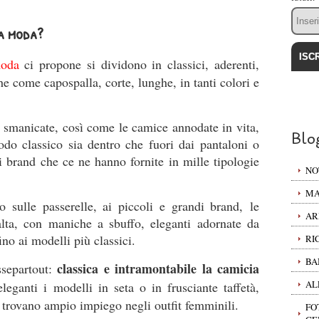
Email
la moda?
oda
ci propone si dividono in classici, aderenti,
che come capospalla, corte, lunghe, in tanti colori e
te smanicate, così come le camice annodate in vita,
Blo
odo classico sia dentro che fuori dai pantaloni o
i brand che ce ne hanno fornite in mille tipologie
NO
MA
o sulle passerelle, ai piccoli e grandi brand, le
AR
alta, con maniche a sbuffo, eleganti adornate da
fino ai modelli più classici.
RI
BA
classica e intramontabile la camicia
ssepartout:
AL
leganti i modelli in seta o in frusciante taffetà,
e trovano ampio impiego negli outfit femminili.
FO