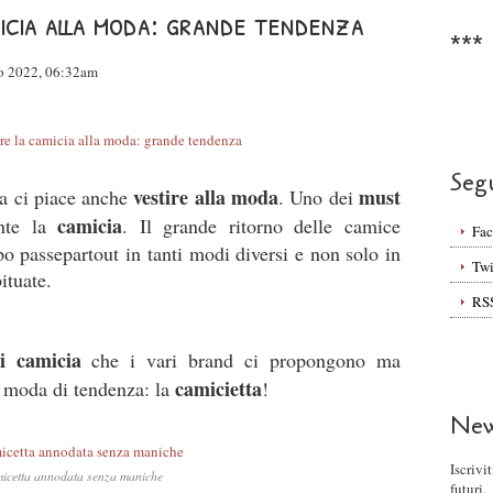
icia alla moda: grande tendenza
***
io 2022, 06:32am
Seg
vestire alla moda
must
a ci piace anche
. Uno dei
camicia
nte la
. Il grande ritorno delle camice
Fa
po passepartout in tanti modi diversi e non solo in
Twi
ituate.
RS
i camicia
che i vari brand ci propongono ma
camicietta
 moda di tendenza: la
!
New
Iscrivi
icetta annodata senza maniche
futuri.