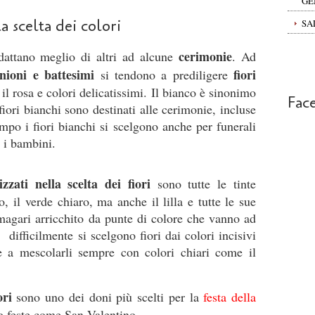
GE
la scelta dei colori
SA
cerimonie
adattano meglio di altri ad alcune
. Ad
nioni e battesimi
fiori
si tendono a prediligere
 il rosa e colori delicatissimi. Il bianco è sinonimo
Fac
iori bianchi sono destinati alle cerimonie, incluse
empo i fiori bianchi si scelgono anche per funerali
 i bambini.
izzati nella scelta dei fiori
sono tutte le tinte
no, il verde chiaro, ma anche il lilla e tutte le sue
magari arricchito da punte di colore che vanno ad
ifficilmente si scelgono fiori dai colori incisivi
de a mescolarli sempre con colori chiari come il
ori
sono uno dei doni più scelti per la
festa della
so feste come San Valentino.