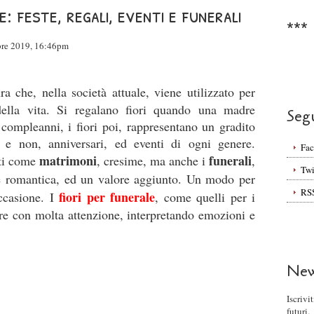
e: feste, regali, eventi e funerali
***
bre 2019, 16:46pm
 che, nella società attuale, viene utilizzato per
 della vita. Si regalano fiori quando una madre
Seg
r compleanni, i fiori poi, rappresentano un gradito
i e non, anniversari, ed eventi di ogni genere.
Fa
matrimoni
funerali
nti come
, cresime, ma anche i
,
Twi
e romantica, ed un valore aggiunto. Un modo per
RS
fiori per funerale
ccasione. I
, come quelli per i
e con molta attenzione, interpretando emozioni e
New
Iscrivi
futuri.