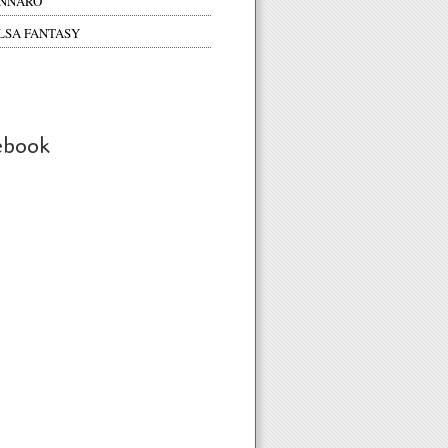
NNARO
LSA FANTASY
ebook