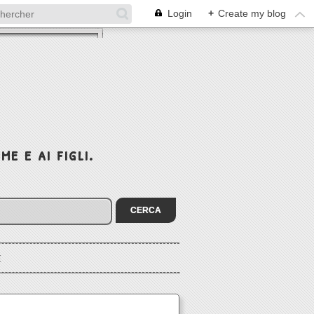
Login
+
Create my blog
e e ai figli.
I