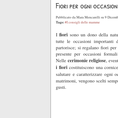
Fiori per ogni occasion
Pubblicato da Mara Mencarelli su 9 Dicem
Tags:
#I consigli delle mamme
fiori
I
sono un dono della natura
tutte le occasioni importanti
partorisce; si regalano fiori pe
presente per occasioni formal
cerimonie religiose
Nelle
, eve
i fiori
costituiscono una cornic
salutare e caratterizzare ogni o
matrimoni, vengono scelti sempr
gusti.