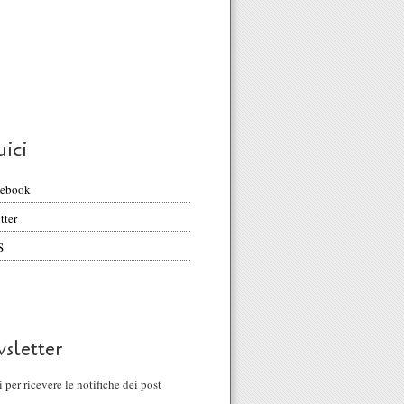
uici
cebook
tter
S
sletter
ti per ricevere le notifiche dei post