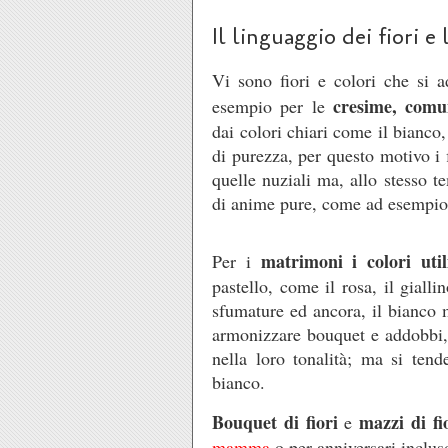
Il linguaggio dei fiori e 
Vi sono fiori e colori che si 
cresime, comu
esempio per le
dai colori chiari come il bianco,
di purezza, per questo motivo i f
quelle nuziali ma, allo stesso t
di anime pure, come ad esempio
matrimoni i colori util
Per i
pastello, come il rosa, il gialli
sfumature ed ancora, il bianco 
armonizzare bouquet e addobbi, d
nella loro tonalità; ma si ten
bianco.
Bouquet di fiori
mazzi di fi
e
mamma
o per anniversari inclu