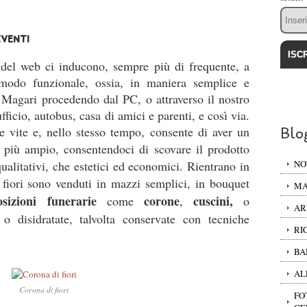
Email
eventi
 del web ci inducono, sempre più di frequente, a
 modo funzionale, ossia, in maniera semplice e
. Magari procedendo dal PC, o attraverso il nostro
ficio, autobus, casa di amici e parenti, e così via.
re vite e, nello stesso tempo, consente di aver un
Blo
più ampio, consentendoci di scovare il prodotto
qualitativi, che estetici ed economici. Rientrano in
NO
I fiori sono venduti in mazzi semplici, in bouquet
MA
sizioni funerarie
corone
cuscini,
come
,
o
AR
e
o disidratate, talvolta conservate con tecniche
RI
BA
AL
Corona di fiori
FO