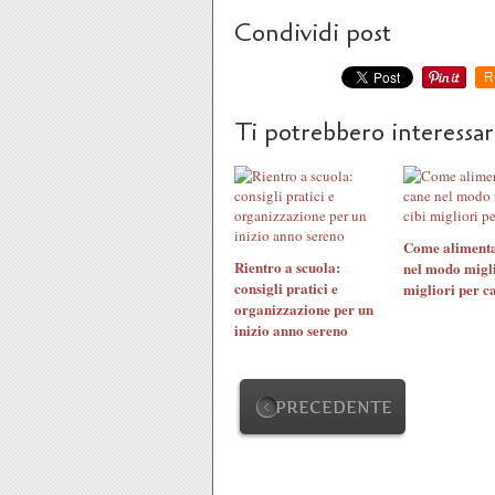
Condividi post
R
Ti potrebbero interessa
Come alimenta
Rientro a scuola:
nel modo migli
consigli pratici e
migliori per c
organizzazione per un
inizio anno sereno
PRECEDENTE