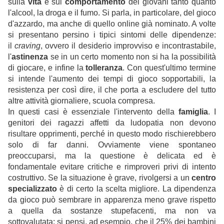
sulla
vita
e sul
comportamento
dei giovani tanto quanto
l'alcool, la droga e il fumo. Si parla, in particolare, del gioco
d'azzardo, ma anche di quello online già nominato. A volte
si presentano persino i tipici sintomi delle dipendenze:
il
craving
, ovvero il desiderio improvviso e incontrastabile,
l'
astinenza
se in un certo momento non si ha la possibilità
di giocare, e infine la
tolleranza
. Con quest'ultimo termine
si intende l'aumento dei tempi di gioco sopportabili, la
resistenza per così dire, il che porta a escludere del tutto
altre attività giornaliere, scuola compresa.
In questi casi è essenziale l'intervento della
famiglia
. I
genitori dei ragazzi affetti da ludopatia non devono
risultare opprimenti, perché in questo modo rischierebbero
solo di far danni. Ovviamente viene spontaneo
preoccuparsi, ma la questione è delicata ed è
fondamentale evitare critiche e rimproveri privi di intento
costruttivo. Se la situazione è grave, rivolgersi a un
centro
specializzato
è di certo la scelta migliore. La dipendenza
da gioco può sembrare in apparenza meno grave rispetto
a quella da sostanze stupefacenti, ma non va
sottovalutata: si pensi, ad esempio, che il 25% dei bambini