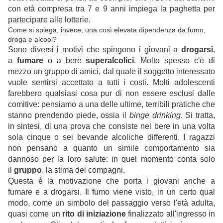
con età compresa tra 7 e 9 anni impiega la paghetta per
partecipare alle lotterie.
Come si spiega, invece, una così elevata dipendenza da fumo,
droga e alcool?
Sono diversi i motivi che spingono i giovani a
drogarsi
,
a
fumare
o a bere
superalcolici
. Molto spesso c'è di
mezzo un gruppo di amici, dal quale il soggetto interessato
vuole sentirsi accettato a tutti i costi. Molti adolescenti
farebbero qualsiasi cosa pur di non essere esclusi dalle
comitive: pensiamo a una delle ultime, terribili pratiche che
stanno prendendo piede, ossia il
binge drinking
. Si tratta,
in sintesi, di una prova che consiste nel bere in una volta
sola cinque o sei bevande alcoliche differenti. I ragazzi
non pensano a quanto un simile comportamento sia
dannoso per la loro salute: in quel momento conta solo
il
gruppo
, la stima dei compagni.
Questa è la motivazione che porta i giovani anche a
fumare e a drogarsi. Il fumo viene visto, in un certo qual
modo, come un simbolo del passaggio verso l'età adulta,
quasi come un
rito di iniziazione
finalizzato all'ingresso in