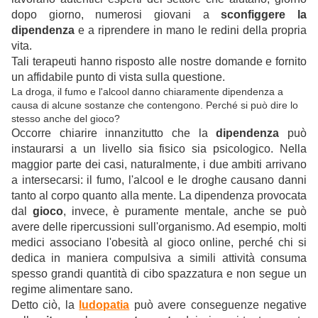
dopo giorno, numerosi giovani a
sconfiggere
la
dipendenza
e a riprendere in mano le redini della propria
vita.
Tali terapeuti hanno risposto alle nostre domande e fornito
un affidabile punto di vista sulla questione.
La droga, il fumo e l'alcool danno chiaramente dipendenza a
causa di alcune sostanze che contengono. Perché si può dire lo
stesso anche del gioco?
Occorre chiarire innanzitutto che la
dipendenza
può
instaurarsi a un livello sia fisico sia psicologico. Nella
maggior parte dei casi, naturalmente, i due ambiti arrivano
a intersecarsi: il fumo, l'alcool e le droghe causano danni
tanto al corpo quanto alla mente. La dipendenza provocata
dal
gioco
, invece, è puramente mentale, anche se può
avere delle ripercussioni sull'organismo. Ad esempio, molti
medici associano l'obesità al gioco online, perché chi si
dedica in maniera compulsiva a simili attività consuma
spesso grandi quantità di cibo spazzatura e non segue un
regime alimentare sano.
Detto ciò, la
ludopatia
può avere conseguenze negative