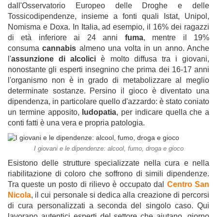
dall'Osservatorio Europeo delle Droghe e delle
Tossicodipendenze, insieme a fonti quali Istat, Unipol,
Nomisma e Doxa. In Italia, ad esempio, il 16% dei ragazzi
di età inferiore ai 24 anni
fuma
, mentre il 19%
consuma
cannabis
almeno una volta in un anno. Anche
l'
assunzione di alcolici
è molto diffusa tra i giovani,
nonostante gli esperti insegnino che prima dei 16-17 anni
l'organismo non è in grado di metabolizzare al meglio
determinate sostanze. Persino il gioco è diventato una
dipendenza, in particolare quello d'azzardo: è stato coniato
un termine apposito,
ludopatia
, per indicare quella che a
conti fatti è una vera e propria patologia.
I giovani e le dipendenze: alcool, fumo, droga e gioco
Esistono delle strutture specializzate nella cura e nella
riabilitazione di coloro che soffrono di simili dipendenze.
Tra queste un posto di rilievo è occupato dal
Centro San
Nicola
, il cui personale si dedica alla creazione di percorsi
di cura personalizzati a seconda del singolo caso. Qui
lavorano autentici esperti del settore che aiutano, giorno