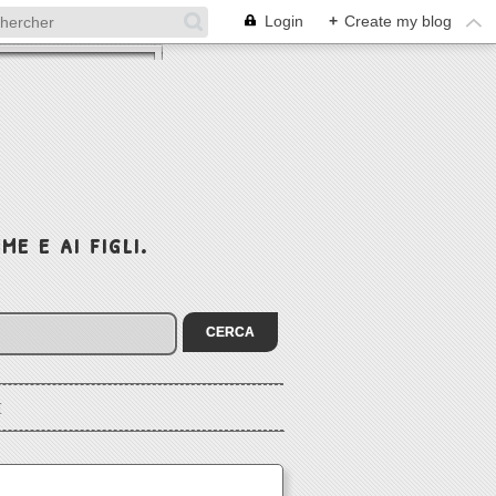
Login
+
Create my blog
e e ai figli.
I