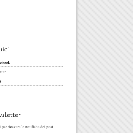
uici
cebook
tter
S
sletter
ti per ricevere le notifiche dei post