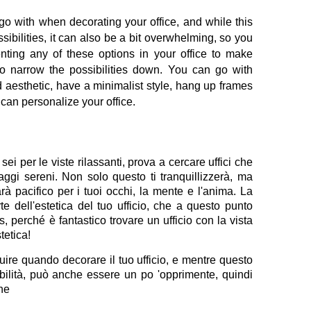
 go with when decorating your office, and while this 
bilities, it can also be a bit overwhelming, so you 
ting any of these options in your office to make 
so narrow the possibilities down. You can go with 
d aesthetic, have a minimalist style, hang up frames 
 can personalize your office. 
ei per le viste rilassanti, prova a cercare uffici che 
gi sereni. Non solo questo ti tranquillizzerà, ma 
rà pacifico per i tuoi occhi, la mente e l'anima. La 
 dell'estetica del tuo ufficio, che a questo punto 
perché è fantastico trovare un ufficio con la vista 
tetica!
ire quando decorare il tuo ufficio, e mentre questo 
ibilità, può anche essere un po 'opprimente, quindi 
ne