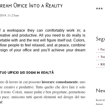
eam Office Into a Reality
***
 2019, 11:23am
f a 
workspace they can comfortably work
 in; a 
tive and productive. All you need to do really is 
Seg
table with and the rest will figure itself out. Colors, 
low people to feel relaxed, and at peace, combine 
Fa
esign of your office and you’ll achieve your dream
Twi
RS
tuo ufficio dei sogni in realtà
lavorare comodamente
azio di lavoro in cui possono
; uno
e creativi e produttivi. Tutto quello che devi fare è solo
New
e il resto. Colori, stanze pulite e ben progettate, permettono
 in pace, uniscono tutti questi elementi nel design del tuo
Iscrivi
ni
!
futuri.