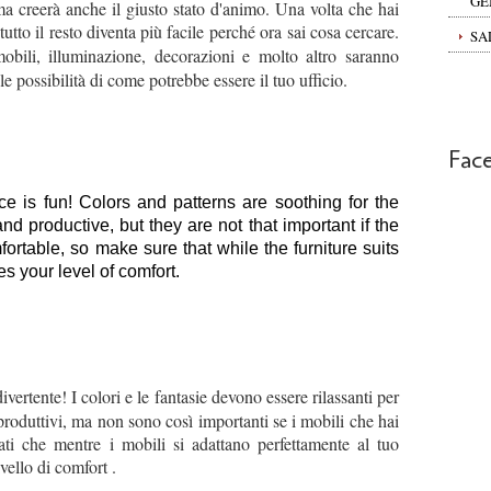
GE
ma creerà anche il giusto stato d'animo. Una volta che hai
tutto il resto diventa più facile perché ora sai cosa cercare.
SA
mobili, illuminazione, decorazioni e molto altro saranno
te le possibilità di come potrebbe essere il tuo ufficio.
Fac
ice is fun! Colors and patterns are soothing for the 
d productive, but they are not that important if the 
ortable, so make sure that while the furniture suits 
es your level of comfort. 
ivertente! I colori e le fantasie devono essere rilassanti per
e produttivi, ma non sono così importanti se i mobili che hai
ati che mentre i mobili si adattano perfettamente al tuo
ivello di comfort .