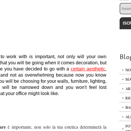
Email
Blo
to work with is important, not only will your own 
that you will be going when it comes decoration, but 
ce you have decided to go with a 
certain aesthetic
, 
NO
r and not as overwhelming because now you know 
MA
u will be choosing for your walls, furniture, lighting, 
will be narrowed down and you won't feel lost 
AR
at your office might look like.
RI
BA
AL
are
FO
è importante, non solo la tua estetica determinerà la