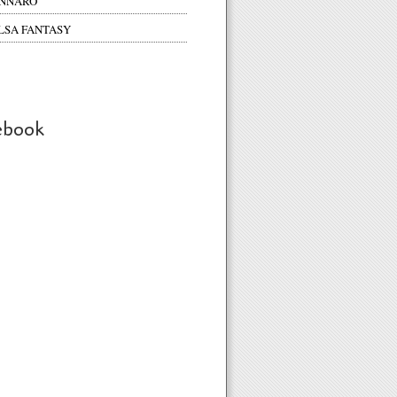
NNARO
LSA FANTASY
ebook