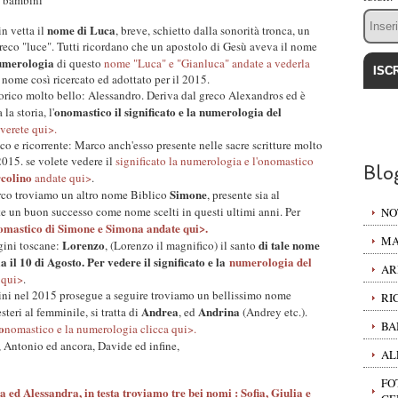
Email
nome di Luca
in vetta il
, breve, schietto dalla sonorità tronca, un
reco "luce". Tutti ricordano che un apostolo di Gesù aveva il nome
 numerologia
di questo
nome "Luca" e "Gianluca" andate a vederla
nome così ricercato ed adottato per il 2015.
orico molto bello: Alessandro. Deriva dal greco Alexandros ed è
onomastico il significato e la numerologia del
la storia, l'
verete qui>.
ico e ricorrente: Marco anch'esso presente nelle sacre scritture molto
2015. se volete vedere il
significato la numerologia e l'onomastico
Blo
rcolino
andate qui>
.
Simone
arco troviamo un altro nome Biblico
, presente sia al
te un buon successo come nome scelti in questi ultimi anni. Per
NO
omastico di Simone e Simona andate qui>.
MA
Lorenzo
di tale nome
gini toscane:
, (Lorenzo il magnifico) il santo
ia il 10 di Agosto. Per vedere il significato e la
numerologia del
AR
 qui>
.
bini nel 2015 prosegue a seguire troviamo un bellissimo nome
RI
Andrea
Andrina
esteri al femminile, si tratta di
, ed
(Andrey etc.).
BA
o
nomastico e la numerologia clicca qui>.
, Antonio ed ancora, Davide ed infine,
AL
FO
a ed Alessandra
, in testa troviamo tre bei nomi :
Sofia
,
Giulia
e