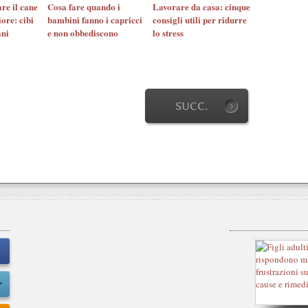
re il cane
Cosa fare quando i
Lavorare da casa: cinque
ore: cibi
bambini fanno i capricci
consigli utili per ridurre
ani
e non obbediscono
lo stress
SUCC.