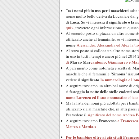
nomi più in uso per i maschietti
Tra i
salta 
nome molto bello deriva da Lucania e dal g
Luca
significato e la
di
. Se vi interessa il
qui>,
troverete ogni informazione su questo 
Al secondo posto si piazza un altro nome st
utilizzato anche al femminile. se vi interessa 
nome
Alessandro, Alessandra ed Alex la tro
Al terzo posto si colloca un altro nome stor
in uso in tutti i tempi e ancor più nel 2014 
Marco Mar
cantonio, Gianmarco e Ma
di
A pari merito come notorietà e scelta di M
Simona
maschile che al femminile "
" riscuo
significato
la numerologia e l'on
vedere il
A seguire troviamo un altro bel nome di ori
si festeggia la notte delle stelle cadenti oss
nome Lorenzo ed il suo onomastico
clicca
Ma la lista dei nomi più adottati per i bam
utilizzato sia al maschile che, in altri paesi 
ea l'
Per vedere il
significato del nome Andr
Francesco
e Francesca
A seguire troviamo
eo e Mattia.>
Matt
Per le
bambine
oltre ai già citati
Francesc