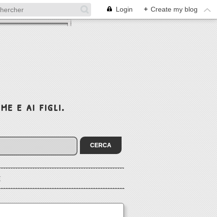
Login
+
Create my blog
e e ai figli.
I