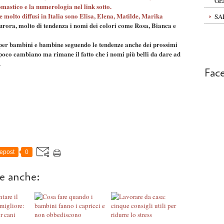
GE
omastico e la numerologia nel link sotto.
 molto diffusi in Italia sono
Elisa
,
Elena
,
Matilde
,
Marika
SA
Aurora
, molto di tendenza i nomi dei colori come
Rosa
,
Bianca
e
 per bambini e bambine
seguendo le
tendenze
anche dei prossimi
 poco cambiano ma rimane il fatto che i nomi più belli da dare ad
.
Fac
epost
0
re anche: