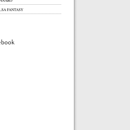
NNARO
LSA FANTASY
ebook