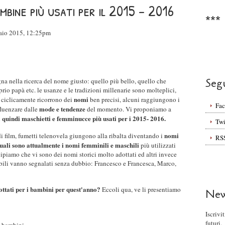
bambine più usati per il 2015 - 2016
***
raio 2015, 12:25pm
Seg
na nella ricerca del nome giusto: quello più bello, quello che
rio papà etc. le usanze e le tradizioni millenarie sono molteplici,
nomi
 ciclicamente ricorrono dei
ben precisi, alcuni raggiungono i
Fa
mode e tendenze
fluenzare dalle
del momento. Vi proponiamo a
quindi maschietti e femminucce più usati per i 2015- 2016.
Twi
nomi
i film, fumetti telenovela giungono alla ribalta diventando i
RS
uali sono attualmente i nomi femminili e maschili
più utilizzati
cipiamo che vi sono dei nomi storici molto adottati ed altri invece
bili vanno segnalati senza dubbio: Francesco e Francesca, Marco,
ottati per i bambini per quest'anno?
Eccoli qua, ve li presentiamo
New
Iscrivi
futuri.