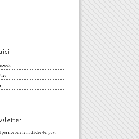
uici
cebook
tter
S
sletter
ti per ricevere le notifiche dei post