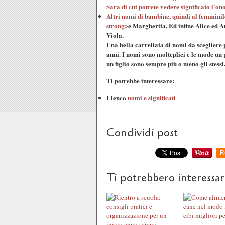
Sara di cui potrete vedere significato l'on
Altri nomi di bambine, quindi al femminile
strong>
e
Margherita
, Ed infine
Alice ed 
Viola
.
Una bella carrellata di
nomi da scegliere
anni. I nomi sono molteplici e le mode un
un figlio sono sempre più o meno gli stessi
Ti potrebbe interessare:
Elenco
nomi e significati
Condividi post
R
Ti potrebbero interessa