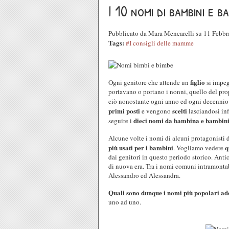
I 10 nomi di bambini e 
Pubblicato da Mara Mencarelli su 11 Febb
Tags:
#I consigli delle mamme
figlio
Ogni genitore che attende un
si impeg
portavano o portano i nonni, quello del prop
ciò nonostante ogni anno ed ogni decennio
primi posti
scelti
e vengono
lasciandosi in
dieci nomi da bambina e bambini 
seguire i
Alcune volte i nomi di alcuni protagonisti d
più usati per i bambini
q
. Vogliamo vedere
dai genitori in questo periodo storico. Anti
di nuova era. Tra i nomi comuni intramonta
Alessandro ed Alessandra.
Quali sono dunque i nomi più popolari ad
uno ad uno.