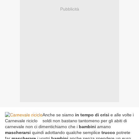
Pubblicità
Anche se siamo
in tempo di crisi
e alle volte i
Carnevale riciclo
soldi non bastano tantomeno per gli abiti di
carnevale non ci dimentichiamo che i
bambini
amano
mascherarsi
quindi adottando qualche semplice
trucco
potrete
far
mascherare
i vostri
bambini
anche senza spendere un euro