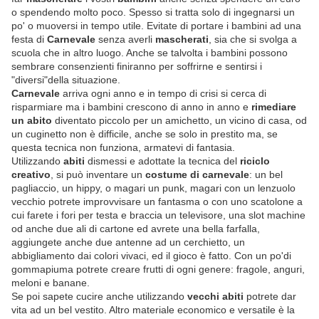
o spendendo molto poco. Spesso si tratta solo di ingegnarsi un
po' o muoversi in tempo utile. Evitate di portare i bambini ad una
festa di
Carnevale
senza averli
mascherati
, sia che si svolga a
scuola che in altro luogo. Anche se talvolta i bambini possono
sembrare consenzienti finiranno per soffrirne e sentirsi i
"diversi"della situazione.
Carnevale
arriva ogni anno e in tempo di crisi si cerca di
risparmiare ma i bambini crescono di anno in anno e
rimediare
un abito
diventato piccolo per un amichetto, un vicino di casa, od
un cuginetto non è difficile, anche se solo in prestito ma, se
questa tecnica non funziona, armatevi di fantasia.
Utilizzando
abiti
dismessi e adottate la tecnica del
riciclo
creativo
, si può inventare un
costume di carnevale
: un bel
pagliaccio, un hippy, o magari un punk, magari con un lenzuolo
vecchio potrete improvvisare un fantasma o con uno scatolone a
cui farete i fori per testa e braccia un televisore, una slot machine
od anche due ali di cartone ed avrete una bella farfalla,
aggiungete anche due antenne ad un cerchietto, un
abbigliamento dai colori vivaci, ed il gioco è fatto. Con un po'di
gommapiuma potrete creare frutti di ogni genere: fragole, anguri,
meloni e banane.
Se poi sapete cucire anche utilizzando
vecchi abiti
potrete dar
vita ad un bel vestito. Altro materiale economico e versatile è la