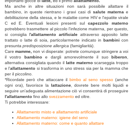
importanti gocce di
latte,
ed il primo
allattamento.
Ma anche in altre situazioni non sarà possibile allattare il
bambino, in queste rientrano i gravi casi di
salute materna
e
debilitazione della stessa, e le malattie come HIV e l'epatite virale
C ed E. Eventuali lesioni presenti sul
capezzolo materno
potrebbero trasmettere al piccolo l'infezione materna, per questo,
si consiglia l
'allattamento artificiale
attraverso apposito latte
trattato o latte di soia, particolarmente indicato in
bambini
con
presunta
predisposizione allergica
(famigliarità).
Care
mamme,
non vi disperate: potrete comunque stringere a voi
il vostro
bambino
e dargli amorevolmente il suo
biberon
,
alternativa consigliata quando il
latte materno
scarseggia troppo
e l'
allattamento
si trasforma in uno stress sia per la mamma che
per il piccolino.
*Ricordate però che attaccare il
bimbo al seno spesso
(anche
ogni ora), favorisce la
lattazione
, dovrete bere molti liquidi e
seguire un'adeguata alimentazione ciò vi consentirà di proseguire
l'allattamento
fino allo
svezzamento
ed oltre.
Ti potrebbe interessare:
Allattamento misto e allattamento artificiale
Allattamento materno: igiene del seno
Allattamento materno: come e quanto allattare