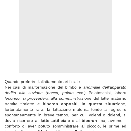
Quando preferire l'allattamento artificiale
Nei casi di malformazione del bimbo e
anomalie dell'apparato
dedito alla suzione (bocca, palato ecc.)
Palatoschisi, lab
bro
leporino, si provvederà alla somministrazio
ne del latte materno
tramite tiralatte e
biberon appositi, in questa situa
zione,
fortunatamente rara, la lattazione materna tende a regredire
spontaneamente in breve tempo, per cui, volenti o dolenti, si
dovrà ricorrere al
latte artificiale
e al
biberon
ma, avremo il
conforto di aver potuto somministrare al piccolo, le prime ed