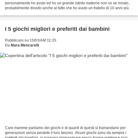
personalmente ho avuto ed ho un grande istinto materno non so se innato,
probabilmente dovuto anche al fatto che ho avuto un fratello di 10 anni più
piccolo ma penso anche che...
I 5 giochi migliori e preferiti dai bambini
Pubblicato su 15/03/AM 11:35
Da
Mara Mencarelli
Care mamme parliamo dei giochi e di quanti di questi si tramandano per
generazioni senza perdete il loro fascino. Alcuni giochi sono da sempre i
preferiti dei bambini, si possono improvvisare senza troppe pretese e non