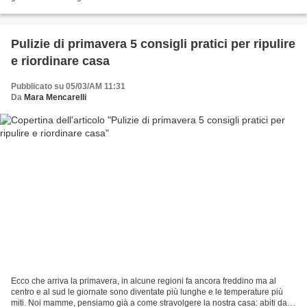
opinione mentre io, da mamma di tre...
Pulizie di primavera 5 consigli pratici per ripulire
e riordinare casa
Pubblicato su 05/03/AM 11:31
Da
Mara Mencarelli
Ecco che arriva la primavera, in alcune regioni fa ancora freddino ma al
centro e al sud le giornate sono diventate più lunghe e le temperature più
miti. Noi mamme, pensiamo già a come stravolgere la nostra casa: abiti da