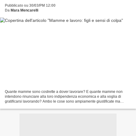
Pubblicato su 30/03/PM 12:00
Da
Mara Mencarelli
Quante mamme sono costrette a dover lavorare? E quante mamme non
intendono rinunciare alla loro indipendenza economica e alla voglia di
gratificarsi lavorando? Ambo le cose sono ampiamente giustificate ma
spesso la risultante di tale scelta è proprio...