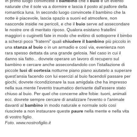
In primo luogo convincete il
bambino
che il
buio
è un evento
naturale che il sole va a dormire e lascia il posto al pallore della
romantica luna. In secondo luogo convincete il bambino che la
notte è piacevole, lascia spazio a suoni ed atmosfere, non
nasconde insidie ne pericoli, e che il
buio
serve ad assecondare
le nostre ore di meritato riposo. Qualora esistano fratellini
maggiori o cuginetti fate in modo che evitino di sottoporre il bimbo
a scherzi poco "fraterni" quali
chiudere il bambino
più piccolo in
una
stanza al buio
o in un armadio e così via, evenienza non
rara spesso dettata da una grande gelosia. Nel caso in cui il
danno sia fatto... dovrete operare un lavoro di recupero sul
bambino e cercare anche assecondandolo con l'istallazione di
piccole
luci di cortesia
notturne piano piano aiutatelo a superare
quest'ansia facendo con lui esercizi al buio facendoli passare per
giochi, dovrete ricondizionare la sua amigdala che ha impresso
nella sua mente l'evento traumatico derivante dall'essere stato
chiuso al buio. Per quel che concerne altre fobie: tuoni, animali
ecc. dovrete sempre cercare di analizzare l'evento o l'animale
davanti al
bambino
in modo naturale e normale solo così
riuscirete a non instaurare queste
paure
nella mente e nella vita
di vostro figlio.
Foto. www.nostrofiglio.it