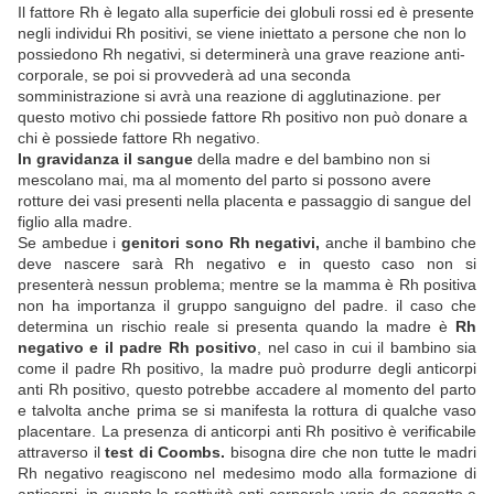
Il fattore Rh è legato alla superficie dei globuli rossi ed è presente
negli individui Rh positivi, se viene iniettato a persone che non lo
possiedono Rh negativi, si determinerà una grave reazione anti-
corporale, se poi si provvederà ad una seconda
somministrazione si avrà una reazione di agglutinazione. per
questo motivo chi possiede fattore Rh positivo non può donare a
chi è possiede fattore Rh negativo.
In gravidanza il sangue
della madre e del bambino non si
mescolano mai, ma al momento del parto si possono avere
rotture dei vasi presenti nella placenta e passaggio di sangue del
figlio alla madre.
Se ambedue i
genitori sono Rh negativi,
anche il bambino che
deve nascere sarà Rh negativo e in questo caso non si
presenterà nessun problema; mentre se la mamma è Rh positiva
non ha importanza il gruppo sanguigno del padre. il caso che
determina un rischio reale si presenta quando la madre è
Rh
negativo e il padre Rh positivo
, nel caso in cui il bambino sia
come il padre Rh positivo, la madre può produrre degli anticorpi
anti Rh positivo, questo potrebbe accadere al momento del parto
e talvolta anche prima se si manifesta la rottura di qualche vaso
placentare. La presenza di anticorpi anti Rh positivo è verificabile
attraverso il
test di Coombs.
bisogna dire che non tutte le madri
Rh negativo reagiscono nel medesimo modo alla formazione di