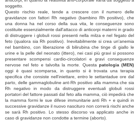
anticorpi, in quanto la reattività anti-corporale varia da soggetto a
soggetto.
Questo rischio reale, tende a crescere con il numero delle
gravidanze con fattori Rh negativo (bambino Rh positivo), che
una donna ha nel corso della sua vita, le conseguenze sono
costituite essenzialmente dall'attacco di anticorpi materni in grado
di distruggere i globuli rossi presenti nella milza e nel fegato del
feto (qualora sia Rh positivo). Inevitabilmente si crea un'anemia
nel bambino, con liberazione di bilirubina che tinge di giallo le
urine e la pelle del neonato (ittero), nei casi più gravi si possono
presentare scompensi cardio-circolatori e gravi conseguenze
nervose nel feto e talvolta la morte. Questa
patologia (MEN)
oggi è quasi scomparsa, in quanto si è trovata una terapia
specifica che consiste nell'iniettare, entro le settantadue ore dal
parto, delle gammaglobuline ant-Rh positivo alla mamma che sia
Rh negativo in modo da distruggere eventuali globuli rossi
portatori del fattore passati dal feto alla mamma, ciò impedirà che
la mamma formi le sue difese immunitarie anti Rh + e quindi in
successive gravidanze il nuovo nascituro non correrà rischi anche
se sarà Rh positivo. Lo stesso discorso va applicato anche in
caso di gravidanze non condotte a termine (aborto).