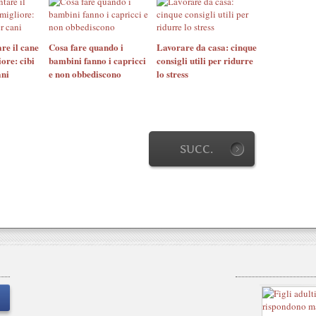
re il cane
Cosa fare quando i
Lavorare da casa: cinque
ore: cibi
bambini fanno i capricci
consigli utili per ridurre
ani
e non obbediscono
lo stress
SUCC.