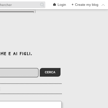
Login
+
Create my blog
e e ai figli.
I