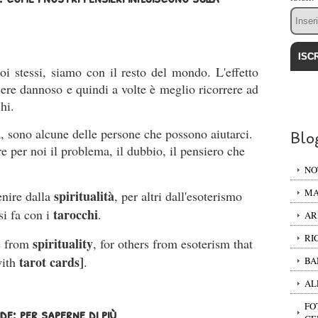
Email
i stessi, siamo con il resto del mondo. L'effetto
sere dannoso e quindi a volte è meglio ricorrere ad
hi.
, sono alcune delle persone che possono aiutarci.
Blo
e per noi il problema, il dubbio, il pensiero che
NO
MA
spiritualità
enire dalla
, per altri dall'esoterismo
tarocchi
i fa con i
.
AR
RI
spirituality
e from
, for others from esoterism that
tarot cards]
with
.
BA
AL
FO
e: per saperne di più