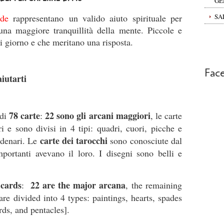
GE
de
rappresentano un valido aiuto spirituale per
SA
una maggiore tranquillità della mente. Piccole e
i giorno e che meritano una risposta.
Fac
aiutarti
78 carte
22 sono gli arcani maggiori
 di
:
, le carte
i e sono divisi in 4 tipi: quadri, cuori, picche e
carte dei tarocchi
 denari. Le
sono conosciute dal
ortanti avevano il loro. I disegni sono belli e
 cards
22 are the major arcana
:
, the remaining
re divided into 4 types: paintings, hearts, spades
rds, and pentacles].