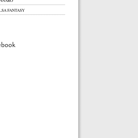
NNARO
LSA FANTASY
ebook