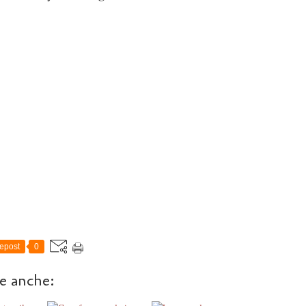
epost
0
re anche: