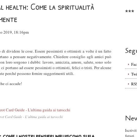
l health: Come la spiritualità
***
 mente
aio 2019, 18:16pm
Seg
di dividere le cose. Essere pessimisti o ottimisti a volte è un fatto
portano a pensare negativamente. Chiedere consiglio agli amici può
con loro sorgono i dubbi: lavoro, amicizia, amore, salute, sono solo
Fa
i portano ad essere pessimisti o ottimisti, felici o tristi. Per alcune
te perché possono fornire suggerimenti utili.
Twi
che ci accade!
RS
New
rot Card Guide - L'ultima guida ai tarocchi
Iscrivi
 come i nostri pensieri influiscono sulla
futuri.