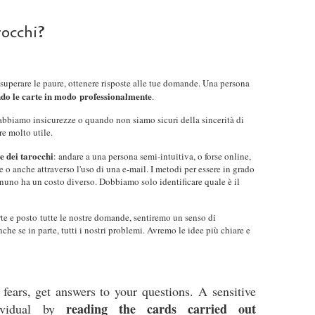
rocchi?
o, superare le paure, ottenere risposte alle tue domande. Una persona
do le carte in modo professionalmente
.
biamo insicurezze o quando non siamo sicuri della sincerità di
re molto utile.
te dei tarocchi
: andare a una persona semi-intuitiva, o forse online,
he o anche attraverso l'uso di una e-mail. I metodi per essere in grado
nuno ha un costo diverso. Dobbiamo solo identificare quale è il
rte e posto tutte le nostre domande, sentiremo un senso di
nche se in parte, tutti i nostri problemi. Avremo le idee più chiare e
fears, get answers to your questions. A sensitive
reading the cards carried out
vidual by