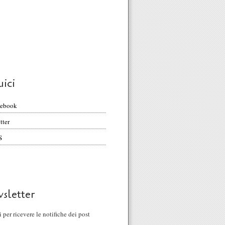
uici
cebook
tter
S
sletter
ti per ricevere le notifiche dei post