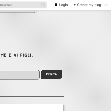
Login
+
Create my blog
e e ai figli.
I