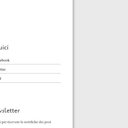
uici
cebook
tter
S
sletter
ti per ricevere le notifiche dei post