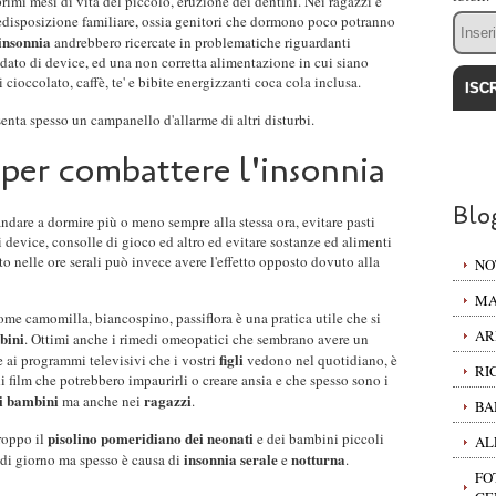
rimi mesi di vita del piccolo, eruzione dei dentini. Nei ragazzi e
Email
redisposizione familiare, ossia genitori che dormono poco potranno
insonnia
andrebbero ricercate in problematiche riguardanti
odato di device, ed una non corretta alimentazione in cui siano
 cioccolato, caffè, te' e bibite energizzanti coca cola inclusa.
enta spesso un campanello d'allarme di altri disturbi.
 per combattere l'insonnia
Blo
dare a dormire più o meno sempre alla stessa ora, evitare pasti
i device, consolle di gioco ed altro ed evitare sostanze ed alimenti
to nelle ore serali può invece avere l'effetto opposto dovuto alla
NO
MA
ome camomilla, biancospino, passiflora è una pratica utile che si
AR
bini
. Ottimi anche i rimedi omeopatici che sembrano avere un
figli
 ai programmi televisivi che i vostri
vedono nel quotidiano, è
RI
 film che potrebbero impaurirli o creare ansia e che spesso sono i
ei bambini
ragazzi
ma anche nei
.
BA
pisolino pomeridiano dei neonati
troppo il
e dei bambini piccoli
AL
insonnia serale
notturna
 di giorno ma spesso è causa di
e
.
FO