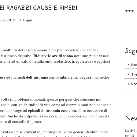
nei ragazzi cause e rimedi
***
mbre 2015, 13:43pm
Seg
 soprattutto del sesso femminile ma può accadere che anche i
Ridurre le ore di sonno
 fastidioso disturbo.
notturno può causare
ieme ad un calo di rendimento scolastico, irrequietezza e capricci
Fa
Twi
ause ed i rimedi dell'insonnia nei bambini e nei ragazzi
ma anche
RS
alvolta in problemi ormonali, questo per quel che concerne noi
nsia, cattive abitudini di vita come ad esempio orari non consoni:
episodi di insonnia
i può dar luogo ad
così come l'uso eccessivo di
ablet. Anche da colpevolizzare per quel che concerne i bambini ed i
New
tutto di consolle di gioco.
Iscrivi
dovuta a cause alimentari, patologie di vario genere, disturbi come
futuri.