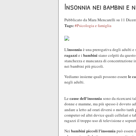
Insonnia nei bambini e 
Pubblicato da Mara Mencarelli su 11 Dice
Tags:
#Psicologia e famiglia
insonnia
L'
è una prerogativa degli adulti e
ragazzi
bambini
e i
siano colpiti da questo
stanchezza e mancanza di concentrazione ins
nei bambini più piccoli.
le c
Vediamo insieme quali possono essere
negli adulti.
cause dell'insonnia
Le
sono da ricercarsi t
donne e mamme, ma più spesso è dovuto ad a
andare a letto ad orari diversi o molto tard
computer od altri device quali cellulari e t
ragazzi il troppo uso di televisione e soprat
bambini piccoli l'insonnia
Nei
può essere 