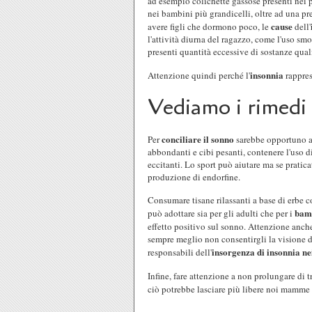
ad esempio colichette gassose presenti nei p
nei bambini più grandicelli, oltre ad una p
cause
avere figli che dormono poco, le
dell'
l'attività diurna del ragazzo, come l'uso sm
presenti quantità eccessive di sostanze quali
insonnia
Attenzione quindi perché l'
rappres
Vediamo i rimedi
conciliare il sonno
Per
sarebbe opportuno an
abbondanti e cibi pesanti, contenere l'uso d
eccitanti. Lo sport può aiutare ma se pratica
produzione di endorfine.
Consumare tisane rilassanti a base di erbe c
bam
può adottare sia per gli adulti che per i
effetto positivo sul sonno. Attenzione anche
sempre meglio non consentirgli la visione di
insorgenza di insonnia n
responsabili dell'
Infine, fare attenzione a non prolungare di 
ciò potrebbe lasciare più libere noi mamme