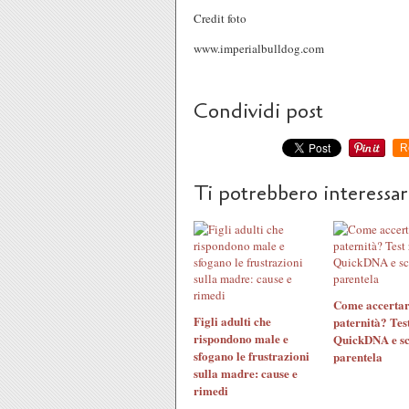
Credit foto
www.imperialbulldog.com
Condividi post
R
Ti potrebbero interessa
Come accertar
Figli adulti che
paternità? Tes
rispondono male e
QuickDNA e sco
sfogano le frustrazioni
parentela
sulla madre: cause e
rimedi