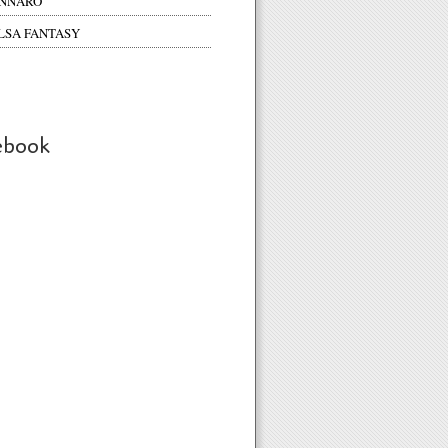
NNARO
LSA FANTASY
ebook