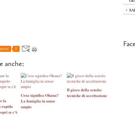
GE
SA
Fac
epost
0
re anche:
Il gioco della scuola:
Cosa significa Ohana?
tecniche di accettazione
e la
La famiglia in senso
t rapido
ampio
pri se c'è