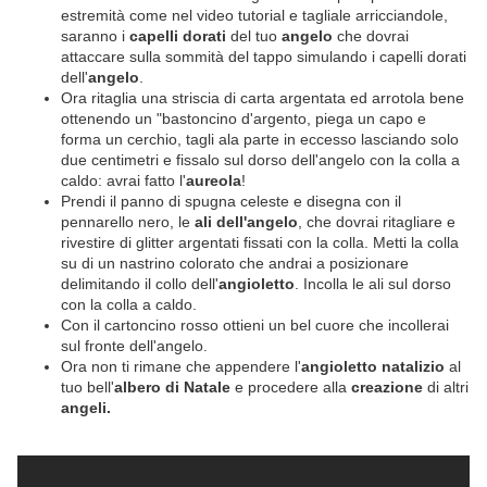
estremità come nel video tutorial e tagliale arricciandole,
saranno i
capelli dorati
del tuo
angelo
che dovrai
attaccare sulla sommità del tappo simulando i capelli dorati
dell'
angelo
.
Ora ritaglia una striscia di carta argentata ed arrotola bene
ottenendo un "bastoncino d'argento, piega un capo e
forma un cerchio, tagli ala parte in eccesso lasciando solo
due centimetri e fissalo sul dorso dell'angelo con la colla a
caldo: avrai fatto l'
aureola
!
Prendi il panno di spugna celeste e disegna con il
pennarello nero, le
ali dell'angelo
, che dovrai ritagliare e
rivestire di glitter argentati fissati con la colla. Metti la colla
su di un nastrino colorato che andrai a posizionare
delimitando il collo dell'
angioletto
. Incolla le ali sul dorso
con la colla a caldo.
Con il cartoncino rosso ottieni un bel cuore che incollerai
sul fronte dell'angelo.
Ora non ti rimane che appendere l'
angioletto natalizio
al
tuo bell'
albero di Natale
e procedere alla
creazione
di altri
angeli.