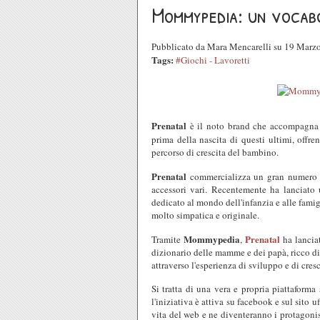
Mommypedia: un vocab
Pubblicato da Mara Mencarelli su 19 Marz
Tags:
#Giochi - Lavoretti
Prenatal
è il noto brand che accompagna 
prima della nascita di questi ultimi, offre
percorso di crescita del bambino.
Prenatal
commercializza un gran numero 
accessori vari. Recentemente ha lanciato 
dedicato al mondo dell'infanzia e alle famig
molto simpatica e originale.
Mommypedia
Prenatal
Tramite
,
ha lanciat
dizionario delle mamme e dei papà, ricco di sc
attraverso l'esperienza di sviluppo e di cres
Si tratta di una vera e propria piattaforma 
l'iniziativa è attiva su facebook e sul sito 
vita del web e ne diventeranno i protagon