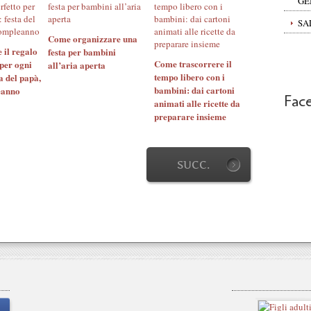
GE
SA
Come organizzare una
 il regalo
festa per bambini
Come trascorrere il
per ogni
all’aria aperta
tempo libero con i
a del papà,
bambini: dai cartoni
eanno
Fac
animati alle ricette da
preparare insieme
SUCC.