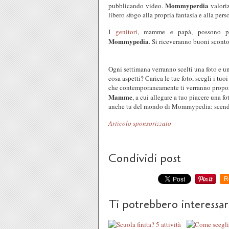
Mommyperdia
pubblicando video.
valori
libero sfogo alla propria fantasia e alla pers
I
genitori
, mamme e papà, possono part
Mommypedia
. Si riceveranno buoni sconto
Ogni settimana verranno scelti una foto e 
cosa aspetti? Carica le tue foto, scegli i t
che contemporaneamente ti verranno propost
Mamme
, a cui allegare a tuo piacere una 
anche tu del mondo di Mommypedia: scend
Articolo sponsorizzato
Condividi post
R
Ti potrebbero interessa