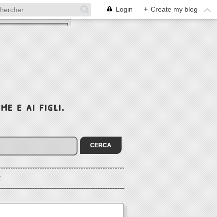
Login
+
Create my blog
e e ai figli.
I