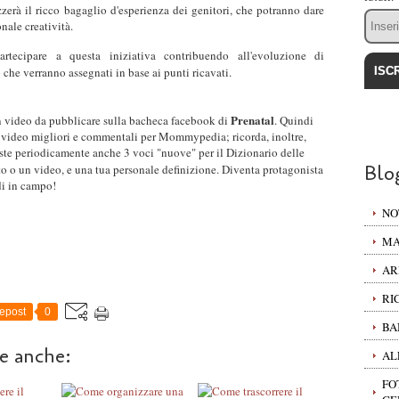
zzerà il ricco bagaglio d'esperienza dei genitori, che potranno dare
Email
onale creatività.
ecipare a questa iniziativa contribuendo all'evoluzione di
 che verranno assegnati in base ai punti ricavati.
Prenatal
un video da pubblicare sulla bacheca facebook di
. Quindi
uoi video migliori e commentali per Mommypedia; ricorda, inoltre,
e periodicamente anche 3 voci "nuove" per il Dizionario delle
Blo
foto o un video, e una tua personale definizione. Diventa protagonista
i in campo!
NO
MA
AR
RI
epost
0
BA
re anche:
AL
FO