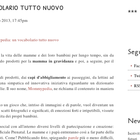
olario tutto nuovo
***
o 2013, 17:45pm
Seg
la vita delle mamme e dei loro bambini per lungo tempo, sin da
mamma in gravidanza
ndo prodotti per la
e poi, a seguire, per il
Fa
Twi
capi d'abbigliamento
di prodotti, dai
ai passeggini, da lettini ad
una simpatica ed innovativa iniziativa riguardante un dizionario
RS
lie. Il suo nome,
Mommypedia
, ne richiama il contenuto in maniera
o un gioco che, intriso di immagini e di parole, vuol diventare un
atti fotografici e significati, di emozioni forti e irripetibili, vissute
cita dei propri bambini.
New
social con all'interno diversi livelli di partecipazione e creazione:
ufficiale Prenatal. Le mamme e i papà entreranno così a far parte della
Iscrivi
isti. Come? Pubblicando foto, spiegando
parole
più o meno difficili,
futuri.