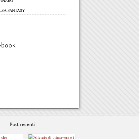
NNARO
LSA FANTASY
ebook
Post recenti