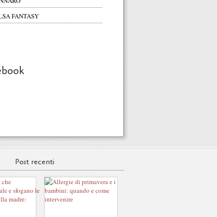
NNARO
LSA FANTASY
ebook
Post recenti