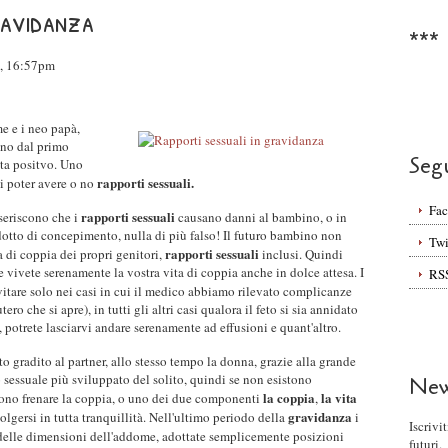
ravidanza
***
3, 16:57pm
e e i neo papà,
ano dal primo
Seg
enta positvo. Uno
rapporti sessuali.
di poter avere o no
Fa
rapporti sessuali
seriscono che i
causano danni al bambino, o in
odotto di concepimento, nulla di più falso! Il futuro bambino non
Twi
rapporti sessuali
 di coppia dei propri genitori,
inclusi. Quindi
e vivete serenamente la vostra vita di coppia anche in dolce attesa. I
RS
itare solo nei casi in cui il medico abbiamo rilevato complicanze
ero che si apre), in tutti gli altri casi qualora il feto si sia annidato
potrete lasciarvi andare serenamente ad effusioni e quant'altro.
to gradito al partner, allo stesso tempo la donna, grazie alla grande
 sessuale più sviluppato del solito, quindi se non esistono
New
la coppia
la vita
sono frenare la coppia, o uno dei due componenti
,
gravidanza
lgersi in tutta tranquillità. Nell'ultimo periodo della
i
Iscrivi
a delle dimensioni dell'addome, adottate semplicemente posizioni
futuri.