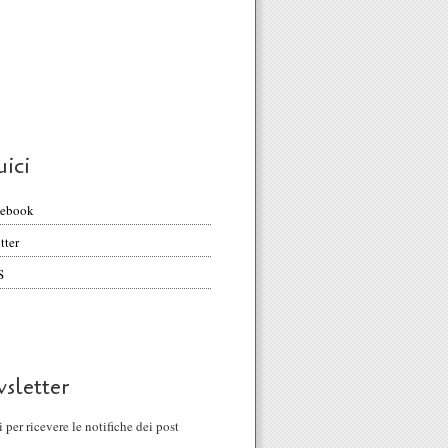
uici
cebook
tter
S
sletter
ti per ricevere le notifiche dei post