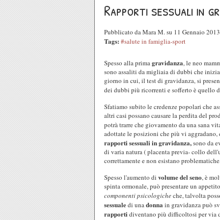
Rapporti sessuali in g
Pubblicato da Mara M. su 11 Gennaio 201
Tags:
#salute in famiglia-sport
gravidanza
Spesso alla prima
, le neo mamm
sono assaliti da migliaia di dubbi che inizi
giorno in cui, il test di gravidanza, si pres
dei dubbi più ricorrenti e sofferto è quello 
Sfatiamo subito le credenze popolari che as
altri casi possano causare la perdita del pr
potrà trarre che giovamento da una sana vita
adottate le posizioni che più vi aggradano, 
rapporti sessuali in gravidanza,
sono da ev
di varia natura ( placenta previa- collo dell'ut
correttamente e non esistano problematiche, 
volume del seno
Spesso l'aumento di
, è mol
spinta ormonale, può presentare un appetito
componenti psicologiche
che, talvolta pos
sessuale
donna
di una
in gravidanza può svo
rapporti
diventano più difficoltosi per vi