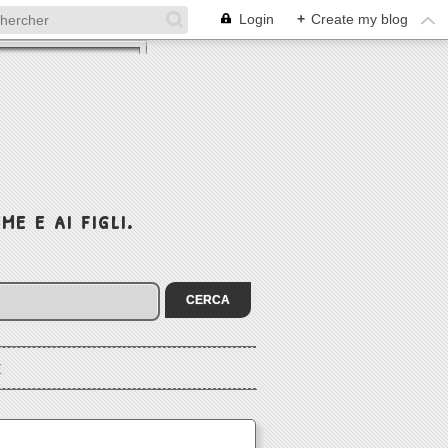
Login
+
Create my blog
e e ai figli.
I