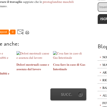
erare il travaglio
sappiate che le
prostaglandine maschili
Email
 mano.
epost
0
re anche:
Blo
NO
Dolori mestruali cause e
Cosa fare in caso di Gas
MA
assenza dal lavoro
Intestinale
AR
dubbi e
RI
BA
SUCC.
AL
FO