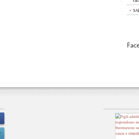
GE
SA
Fac