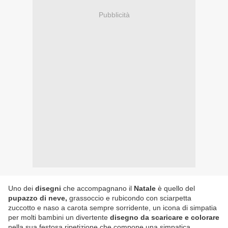
Pubblicità
Uno dei
disegni
che accompagnano il
Natale
è quello del
pupazzo di neve,
grassoccio e rubicondo con sciarpetta
zuccotto e naso a carota sempre sorridente, un icona di simpatia
per molti bambini un divertente
disegno da scaricare e colorare
nella sua festosa ripetizione che compone una simpatica