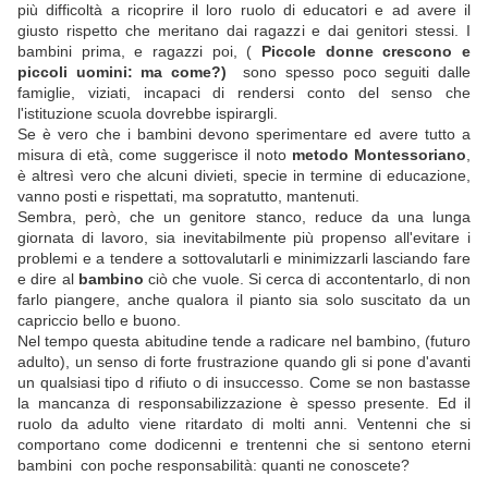
più difficoltà a ricoprire il loro ruolo di educatori e ad avere il
giusto rispetto che meritano dai ragazzi e dai genitori stessi. I
bambini prima, e ragazzi poi, (
Piccole donne crescono e
piccoli uomini: ma come?)
sono spesso poco seguiti dalle
famiglie, viziati, incapaci di rendersi conto del senso che
l'istituzione scuola dovrebbe ispirargli.
Se è vero che i bambini devono sperimentare ed avere tutto a
misura di età, come suggerisce il noto
metodo Montessoriano
,
è altresì vero che alcuni divieti, specie in termine di educazione,
vanno posti e rispettati, ma sopratutto, mantenuti.
Sembra, però, che un genitore stanco, reduce da una lunga
giornata di lavoro, sia inevitabilmente più propenso all'evitare i
problemi e a tendere a sottovalutarli e minimizzarli lasciando fare
e dire al
bambino
ciò che vuole. Si cerca di accontentarlo, di non
farlo piangere, anche qualora il pianto sia solo suscitato da un
capriccio bello e buono.
Nel tempo questa abitudine tende a radicare nel bambino, (futuro
adulto), un senso di forte frustrazione quando gli si pone d'avanti
un qualsiasi tipo d rifiuto o di insuccesso. Come se non bastasse
la mancanza di responsabilizzazione è spesso presente. Ed il
ruolo da adulto viene ritardato di molti anni. Ventenni che si
comportano come dodicenni e trentenni che si sentono eterni
bambini con poche responsabilità: quanti ne conoscete?