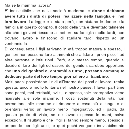
Ma se la mamma lavora?
E' indiscutibile che nella società moderna
le donne debbano
avere tutti i diritti di potersi realizzare nella famiglia e nel
loro lavoro
. La legge e lo stato però, non aiutano le donne e la
famiglia in questo compito. Il costo della vita è diventato talmente
alto che i giovani riescono a mettere su famiglia molto tardi, non
trovano lavoro e finiscono di studiare tardi rispetto ad un
ventennio fa.
Di conseguenza i figli arrivano in età troppo matura e spesso, i
genitori non possono fare altrimenti che affidare i priori piccoli ad
altre persone o istituzioni. Però, allo stesso tempo, quando si
decide di fare dei figli ed essere dei genitori, sarebbe opportuno
che
uno dei genitori o, entrambi a turno, possano comunque
dedicare parte del loro tempo giornaliero al bambino
.
Molti paesi possiedono i nidi all'interno dei posti di lavoro, realtà
questa, ancora molto lontana nel nostro paese. I lavori part time
sono pochi, mal retribuiti, sviliti, e spesso, tale prerogativa viene
riservate alle sole mamme. I costi sostenuti della vita non
permettono alle mamme di rimanere a casa più a lungo o di
orientarsi verso un lavoro meno impegnativo, ed i padri, da
questo punto di vista, se ne lavano spesso le mani, salvo
eccezioni. Il risultato è che i figli si fanno sempre meno, spesso si
propende per figli unici, e quei pochi vengono inevitabilmente