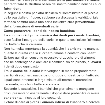
per rafforzare la struttura ossea del nostro bambino nonché i suoi
futuri denti
.
In seguito il nostro pediatra deciderà di somministrare al piccolo
delle
pastiglie di fluoro,
sebbene sia discussa la validità di tale
farmaco sembra abbia una certa influenza sulla
prevenzione
della formazione di eventuali carie.
Come preservare i denti del nostro bambino:
Lo zucchero è il primo nemico dei denti per i nostri bambini,
esso facilita l'insorgere delle carie ,in quanto costituisce l'alimento
dei batteri che le causano.
Non ha molta importanza la quantità che i
l bambino
ne mangia,
quanto la durata che lo zucchero rimane a contatto con i
denti
.
Evitare quindi un consumo eccessivo di zucchero e di alimenti
che ne contengano e abituare il bambino, fin da piccolo, a
lavarsi
i denti
dopo ogni pasto.
Tra le
cause delle carie
intervengono in modo preponderante
vari tipi di zuccheri:
saccarosio, glucosio, destrosio, fruttosio,
i quali sono presenti in larga misura all'interno di merendine,
caramelle, succhi di frutta e aranciate.
Secondo le statistiche, I bambini che giornalmente mangiano
dolci, presentano esattamente il doppio delle probabilità di avere
carie dentali,
rispetto ai loro coetanei.
Evitare di dare ai piccoli il
ciuccio intriso di zucchero
e cercare