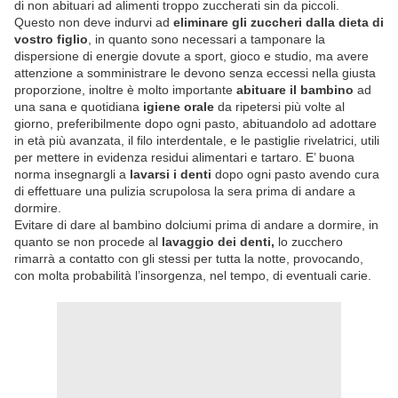
di non abituari ad alimenti troppo zuccherati sin da piccoli.
Questo non deve indurvi ad
eliminare gli zuccheri dalla dieta di
vostro figlio
, in quanto sono necessari a tamponare la
dispersione di energie dovute a sport, gioco e studio, ma avere
attenzione a somministrare le devono senza eccessi nella giusta
proporzione, inoltre è molto importante
abituare il bambino
ad
una sana e quotidiana
igiene orale
da ripetersi più volte al
giorno, preferibilmente dopo ogni pasto, abituandolo ad adottare
in età più avanzata, il filo interdentale, e le pastiglie rivelatrici, utili
per mettere in evidenza residui alimentari e tartaro. E’ buona
norma insegnargli a
lavarsi i denti
dopo ogni pasto avendo cura
di effettuare una pulizia scrupolosa la sera prima di andare a
dormire.
Evitare di dare al bambino dolciumi prima di andare a dormire, in
quanto se non procede al
lavaggio dei denti,
lo zucchero
rimarrà a contatto con gli stessi per tutta la notte, provocando,
con molta probabilità l’insorgenza, nel tempo, di eventuali carie.