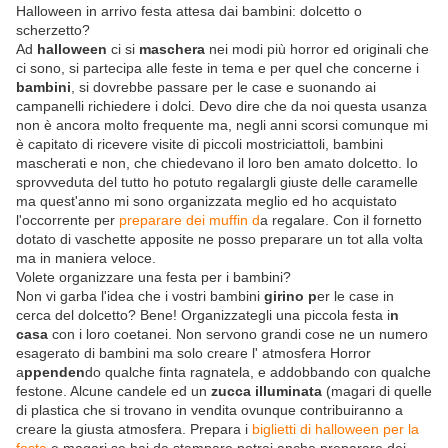
Halloween in arrivo festa attesa dai bambini: dolcetto o
scherzetto?
Ad
halloween
ci si
maschera
nei modi più horror ed originali che
ci sono, si partecipa alle feste in tema e per quel che concerne i
bambini
, si dovrebbe passare per le case e suonando ai
campanelli richiedere i dolci. Devo dire che da noi questa usanza
non è ancora molto frequente ma, negli anni scorsi comunque mi
è capitato di ricevere visite di piccoli mostriciattoli, bambini
mascherati e non, che chiedevano il loro ben amato dolcetto. Io
sprovveduta del tutto ho potuto regalargli giuste delle caramelle
ma quest'anno mi sono organizzata meglio ed ho acquistato
l'occorrente per
preparare dei muffin d
a regalare. Con il fornetto
dotato di vaschette apposite ne posso preparare un tot alla volta
ma in maniera veloce.
Volete organizzare una festa per i bambini?
Non vi garba l'idea che i vostri bambini
girino p
er le case in
cerca del dolcetto? Bene! Organizzategli una piccola festa i
n
casa
con i loro coetanei. Non servono grandi cose ne un numero
esagerato di bambini ma solo creare l' atmosfera Horror
a
ppenden
do qualche finta ragnatela, e addobbando con qualche
festone. Alcune candele ed un
zucca illuminata
(magari di quelle
di plastica che si trovano in vendita ovunque contribuiranno a
creare la giusta atmosfera. Prepara i
biglietti di halloween per la