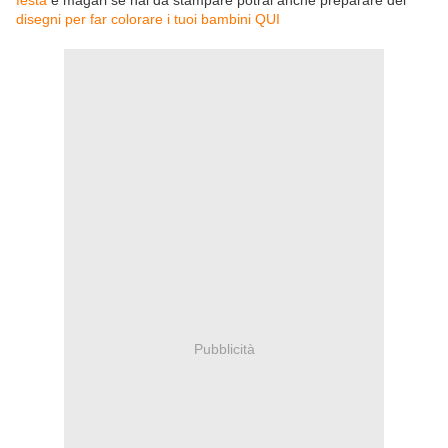
festa
e magari se hai da stampare potrai anche preparare dei
disegni per far colorare i tuoi bambini QUI
Pubblicità