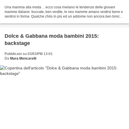
Una mamma alla moda ... ecco cosa rivelano le tendenze delle giovani
mamme italiane: truccate, ben vestite, le neo mamme amano vestirsi bene e
sentirsi in forma. Qualche chilo in più ed un addome non ancora ben tonico,
non impediscono alle neo mamme di...
Dolce & Gabbana moda bambini 2015:
backstage
Pubblicato su 03/03/PM 13:01
Da
Mara Mencarelli