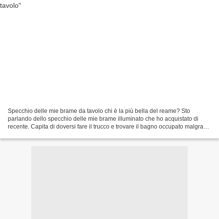
Specchio delle mie brame da tavolo chi è la più bella del reame? Sto
parlando dello specchio delle mie brame illuminato che ho acquistato di
recente. Capita di doversi fare il trucco e trovare il bagno occupato malgrado
ne ho ben 4, il bagno che uso per...