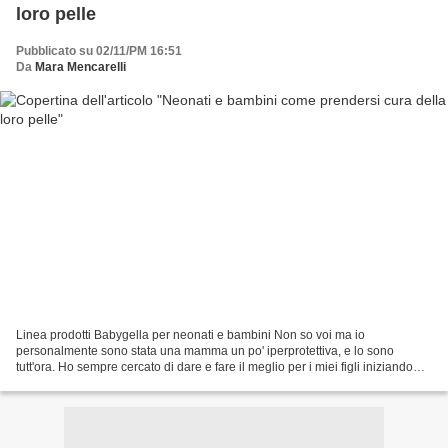
loro pelle
Pubblicato su 02/11/PM 16:51
Da
Mara Mencarelli
Linea prodotti Babygella per neonati e bambini Non so voi ma io
personalmente sono stata una mamma un po' iperprotettiva, e lo sono
tutt'ora. Ho sempre cercato di dare e fare il meglio per i miei figli iniziando
anche dalle cose più semplici. Quando si...