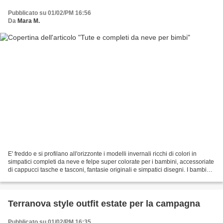
Pubblicato su 01/02/PM 16:56
Da
Mara M.
E' freddo e si profilano all'orizzonte i modelli invernali ricchi di colori in
simpatici completi da neve e felpe super colorate per i bambini, accessoriate
di cappucci tasche e tasconi, fantasie originali e simpatici disegni. I bambini,
si sa, crescono...
Terranova style outfit estate per la campagna
Pubblicato su 01/02/PM 16:35