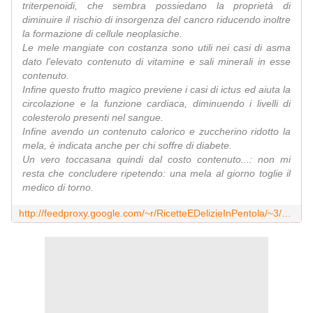
triterpenoidi, che sembra possiedano la proprietà di
diminuire il rischio di insorgenza del cancro riducendo inoltre
la formazione di cellule neoplasiche.
Le mele mangiate con costanza sono utili nei casi di asma
dato l'elevato contenuto di vitamine e sali minerali in esse
contenuto.
Infine questo frutto magico previene i casi di ictus ed aiuta la
circolazione e la funzione cardiaca, diminuendo i livelli di
colesterolo presenti nel sangue.
Infine avendo un contenuto calorico e zuccherino ridotto la
mela, è indicata anche per chi soffre di diabete.
Un vero toccasana quindi dal costo contenuto...: non mi
resta che concludere ripetendo: una mela al giorno toglie il
medico di torno.
http://feedproxy.google.com/~r/RicetteEDelizieInPentola/~3/y9YCzw3oRNs/le-mele-proprieta-ed-utilizzi.html