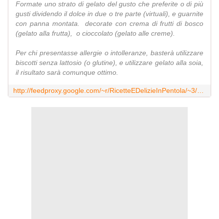
Formate uno strato di gelato del gusto che preferite o di più
gusti dividendo il dolce in due o tre parte (virtuali), e guarnite
con panna montata. decorate con crema di frutti di bosco
(gelato alla frutta), o cioccolato (gelato alle creme).
Per chi presentasse allergie o intolleranze, basterà utilizzare
biscotti senza lattosio (o glutine), e utilizzare gelato alla soia,
il risultato sarà comunque ottimo.
http://feedproxy.google.com/~r/RicetteEDelizieInPentola/~3/qRQQ7iku0A0/gelato-ricette-golose-e-usi.html