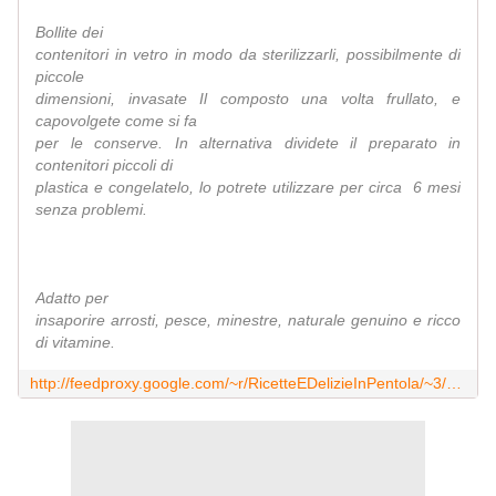
Bollite dei
contenitori in vetro in modo da sterilizzarli, possibilmente di
piccole
dimensioni, invasate Il composto una volta frullato, e
capovolgete come si fa
per le conserve. In alternativa dividete il preparato in
contenitori piccoli di
plastica e congelatelo, lo potrete utilizzare per circa 6 mesi
senza problemi.
Adatto per
insaporire arrosti, pesce, minestre, naturale genuino e ricco
di vitamine.
http://feedproxy.google.com/~r/RicetteEDelizieInPentola/~3/L5B59KprljQ/come-fare-il-dado-in-casa-con-tante.html