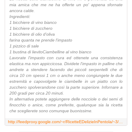
mia amica che me ne ha offerte un po' appena sfornate
ancora calde.
Ingredienti:
1 bicchiere di vino bianco
1 bicchiere di zucchero
1 bicchiere di olio d'oliva
farina quanta ne prende l'impasto
1 pizzico di sale
1 bustina di lievitoCiambelline al vino bianco
Lavorate l'impasto con cura ed ottenete una consistenza
elastica ma non appiccicosa. Dividete l'impasto in palline che
andrete a stendere facendo dei piccoli serpentelli che di
circa 10 cm spessi 1 cm o anche meno congiungete le due
estremità e capovolgete le ciambelle in un piatto con lo
zucchero spolverandone così la parte superiore. Infornare a
200 gradi per circa 20 minuti.
In alternativa potete aggiungere delle nocciole o dei semi di
finocchio o anice, come preferite, qualunque sia la ricetta
che sceglierete sono comunque buonissime.
http://feedproxy.google.com/~r/RicetteEDelizieInPentola/~3/K2_4YHRJwhA/ciambelline-al-vino-senza-latte-ne.html