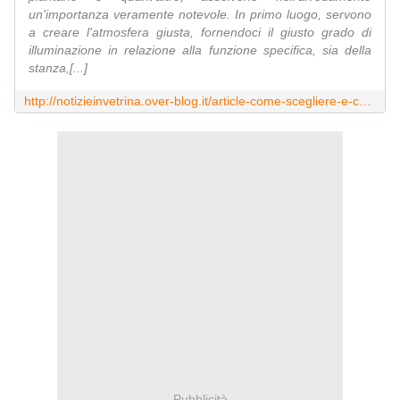
un'importanza veramente notevole. In primo luogo, servono
a creare l'atmosfera giusta, fornendoci il giusto grado di
illuminazione in relazione alla funzione specifica, sia della
stanza,[...]
http://notizieinvetrina.over-blog.it/article-come-scegliere-e-collocare-i-punti-luce-in-casa-118251015.html
Pubblicità